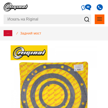
...
/
Задний мост