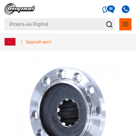
...
/
Задний мост