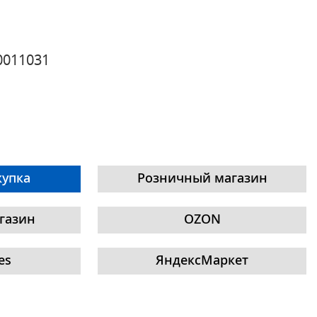
0011031
купка
Розничный магазин
газин
OZON
es
ЯндексМаркет