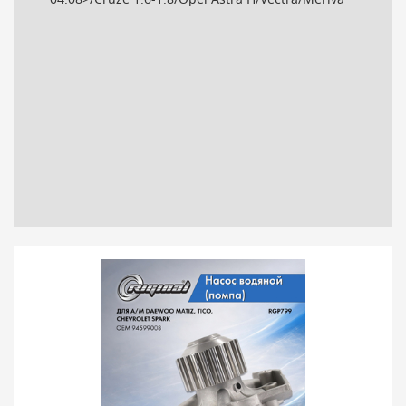
04.08>/Cruze 1.6-1.8/Opel Astra H/Vectra/Meriva