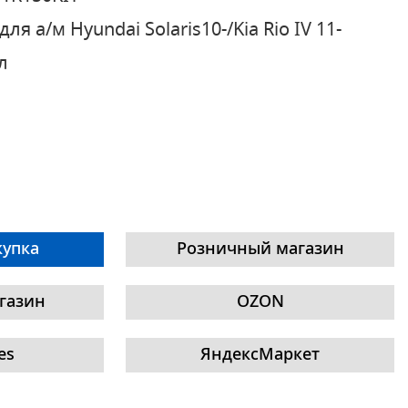
для а/м Hyundai Solaris10-/Kia Rio IV 11-
л
купка
Розничный магазин
газин
OZON
es
ЯндексМаркет