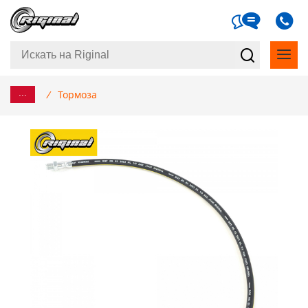
...
/
Тормоза