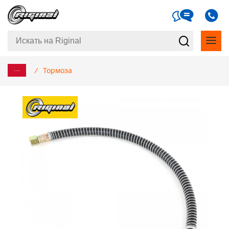
...
/
Тормоза