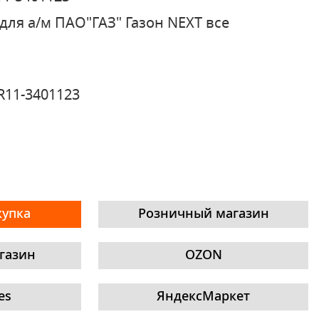
для а/м ПАО"ГАЗ" Газон NEXT все
R11-3401123
купка
Розничный магазин
газин
OZON
es
ЯндексМаркет