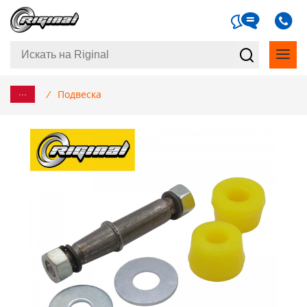
...
/
Подвеска