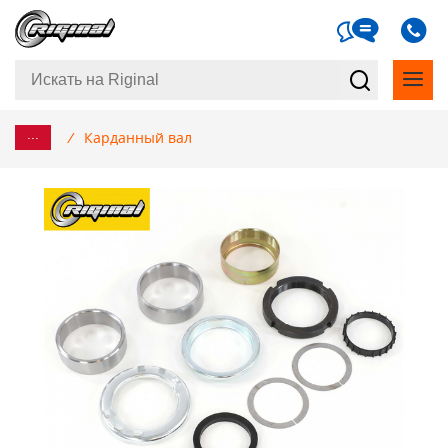
...
/
Карданный вал