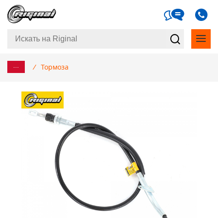
...
/
Тормоза