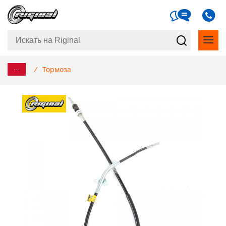
...
/
Тормоза