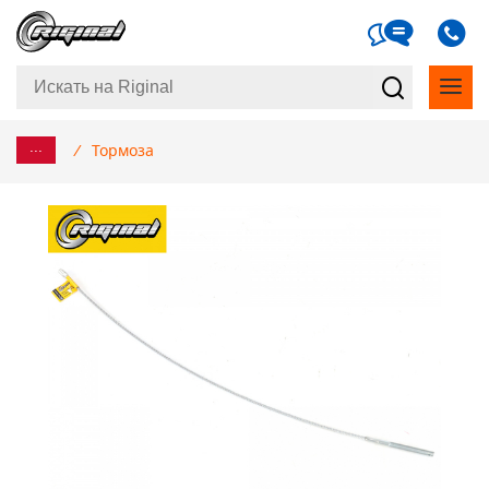
...
/
Тормоза