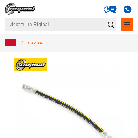
...
/
Тормоза