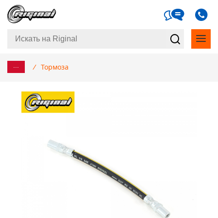
...
/
Тормоза