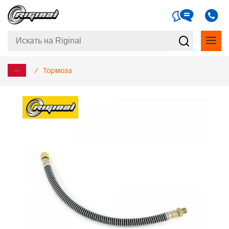
...
/
Тормоза