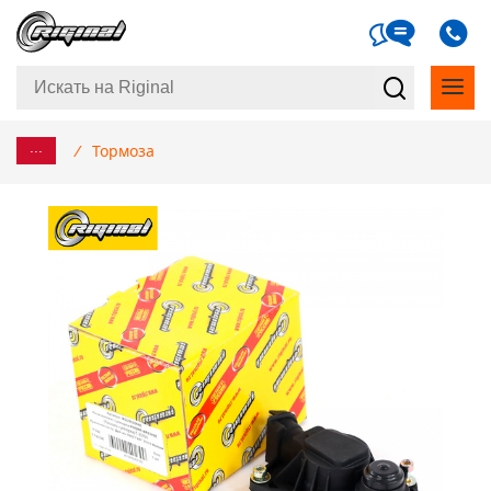
...
/
Тормоза