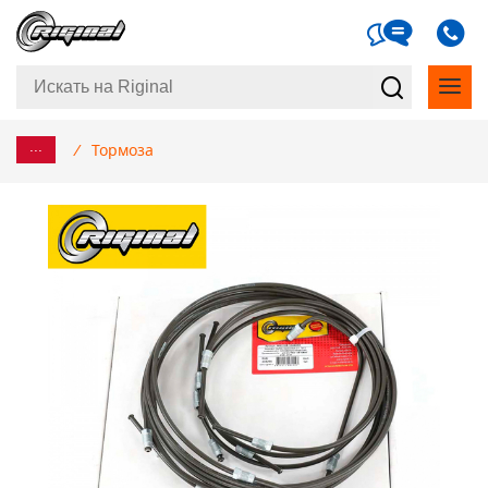
...
/
Тормоза