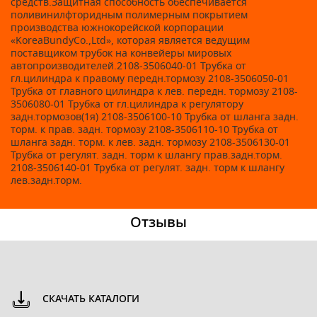
средств.Защитная способность обеспечивается
поливинилфторидным полимерным покрытием
производства южнокорейской корпорации
«KoreaBundyCo.,Ltd», которая является ведущим
поставщиком трубок на конвейеры мировых
автопроизводителей.2108-3506040-01 Трубка от
гл.цилиндра к правому передн.тормозу 2108-3506050-01
Трубка от главного цилиндра к лев. передн. тормозу 2108-
3506080-01 Трубка от гл.цилиндра к регулятору
задн.тормозов(1я) 2108-3506100-10 Трубка от шланга задн.
торм. к прав. задн. тормозу 2108-3506110-10 Трубка от
шланга задн. торм. к лев. задн. тормозу 2108-3506130-01
Трубка от регулят. задн. торм к шлангу прав.задн.торм.
2108-3506140-01 Трубка от регулят. задн. торм к шлангу
лев.задн.торм.
Отзывы
СКАЧАТЬ КАТАЛОГИ