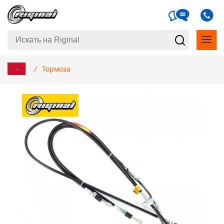
...
/
Тормоза