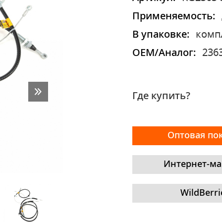
Применяемость:
В упаковке:
комп
OEM/Аналог:
236
Где купить?
Оптовая по
Интернет-ма
WildBerri