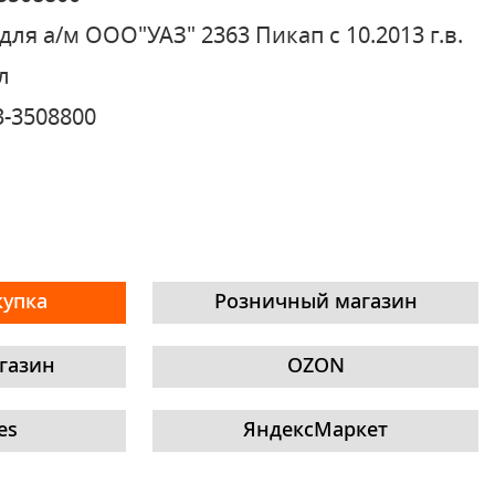
для а/м ООО"УАЗ" 2363 Пикап с 10.2013 г.в.
л
3-3508800
купка
Розничный магазин
газин
OZON
es
ЯндексМаркет