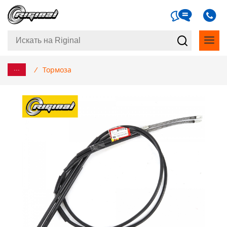
...
/
Тормоза