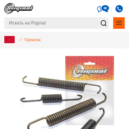
...
/
Тормоза