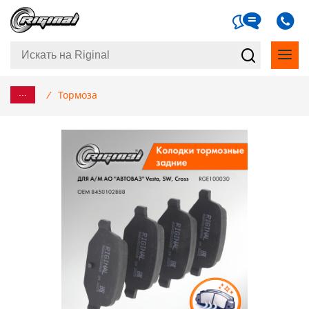
...
/
Тормоза