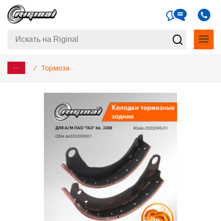
...
/
Тормоза