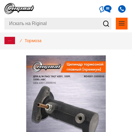
...
/
Тормоза