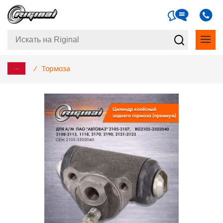
...
/
Тормоза