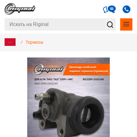
...
/
Тормоза