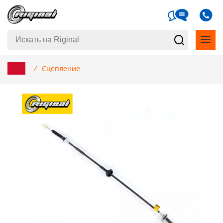
...
/
Сцепление