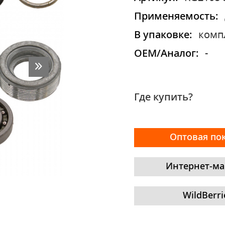
Применяемость:
В упаковке:
комп
OEM/Аналог:
-
Где купить?
Оптовая по
Интернет-ма
WildBerri