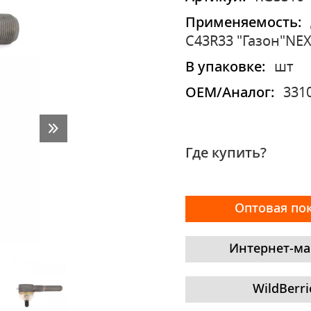
Применяемость:
С43R33 "Газон"NE
В упаковке:
шт
OEM/Аналог:
331
Где купить?
Оптовая по
Интернет-ма
WildBerri