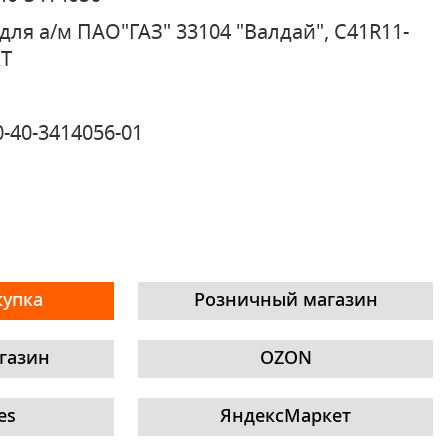
для а/м ПАО"ГАЗ" 33104 "Валдай", С41R11-
XT
0-40-3414056-01
купка
Розничный магазин
газин
OZON
es
ЯндексМаркет