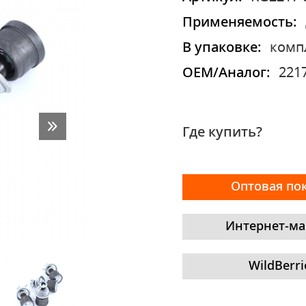
Применяемость:
В упаковке:
комп
OEM/Аналог:
221
Где купить?
Оптовая по
Интернет-ма
WildBerri