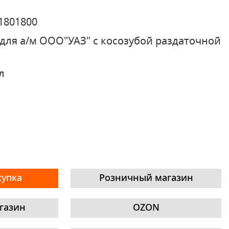
1801800
для а/м ООО"УАЗ" с косозубой раздаточной
л
купка
Розничный магазин
газин
OZON