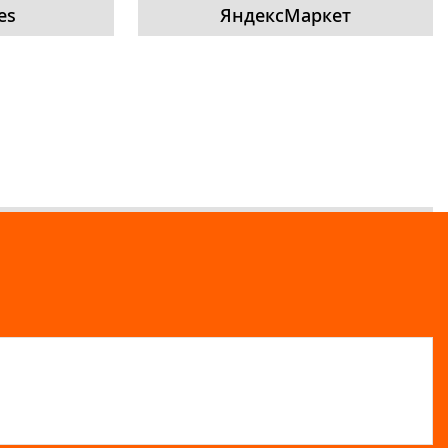
es
ЯндексМаркет