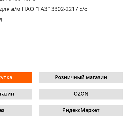
для а/м ПАО "ГАЗ" 3302-2217 с/о
л
купка
Розничный магазин
газин
OZON
es
ЯндексМаркет