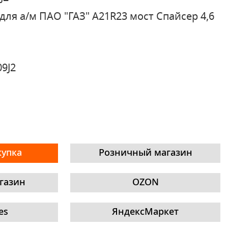
для а/м ПАО "ГАЗ" A21R23 мост Спайсер 4,6
09J2
купка
Розничный магазин
газин
OZON
es
ЯндексМаркет