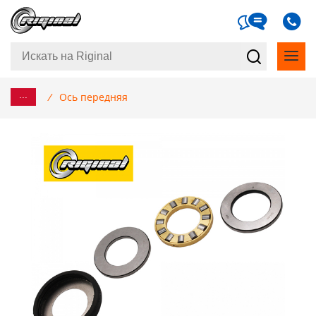
...
/
Ось передняя