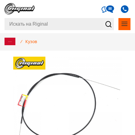
...
/
Кузов