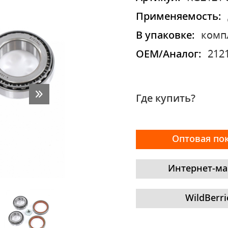
Применяемость:
В упаковке:
комп
OEM/Аналог:
212
Где купить?
Оптовая по
Интернет-ма
WildBerri