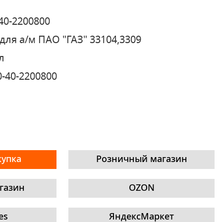
40-2200800
для а/м ПАО "ГАЗ" 33104,3309
л
0-40-2200800
купка
Розничный магазин
газин
OZON
es
ЯндексМаркет