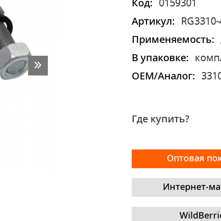
Код:
0159301
Артикул:
RG3310-
Применяемость:
В упаковке:
комп
OEM/Аналог:
331
Где купить?
Оптовая по
Интернет-ма
WildBerri