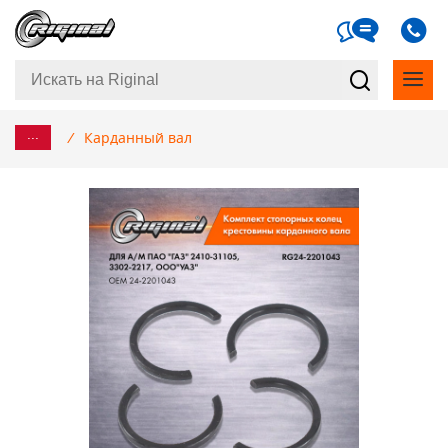
...
/
Карданный вал