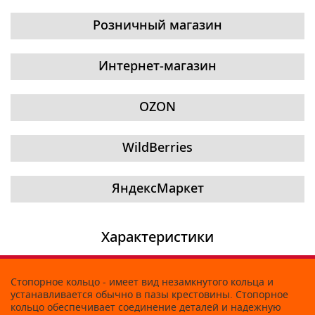
Розничный магазин
Интернет-магазин
OZON
WildBerries
ЯндексМаркет
Характеристики
Стопорное кольцо - имеет вид незамкнутого кольца и
устанавливается обычно в пазы крестовины. Стопорное
кольцо обеспечивает соединение деталей и надежную