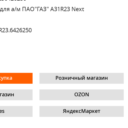
для а/м ПАО"ГАЗ" A31R23 Next
R23.6426250
купка
Розничный магазин
газин
OZON
es
ЯндексМаркет