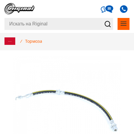
...
/
Тормоза