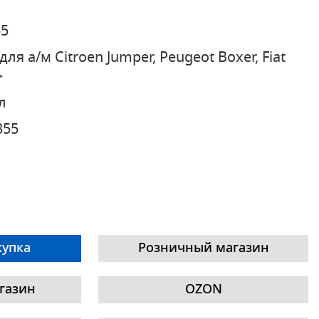
55
для а/м Citroen Jumper, Peugeot Boxer, Fiat
>
л
355
купка
Розничный магазин
газин
OZON