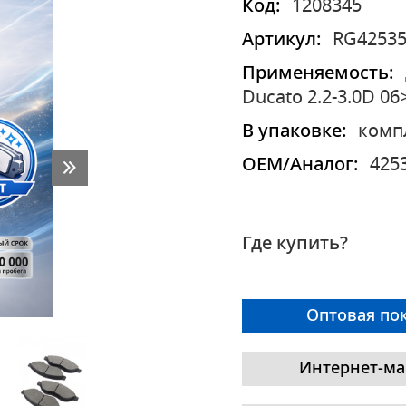
Код:
1208345
Артикул:
RG4253
Применяемость:
Ducato 2.2-3.0D 06
В упаковке:
комп
OEM/Аналог:
425
Где купить?
Оптовая по
Интернет-ма