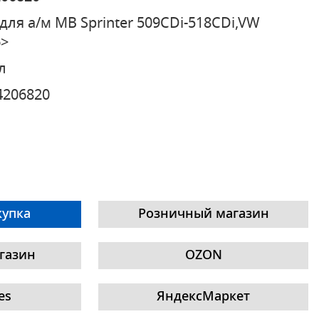
для а/м MB Sprinter 509CDi-518CDi,VW
6>
л
4206820
купка
Розничный магазин
газин
OZON
es
ЯндексМаркет