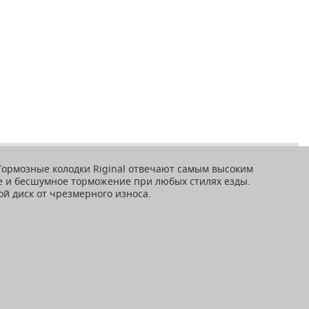
Тормозные колодки Riginal отвечают самым высоким
е и бесшумное торможение при любых стилях езды.
й диск от чрезмерного износа.