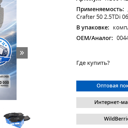
Применяемость:
Crafter 50 2.5TDi 0
В упаковке:
комп
OEM/Аналог:
004
Где купить?
Оптовая по
Интернет-ма
WildBerri