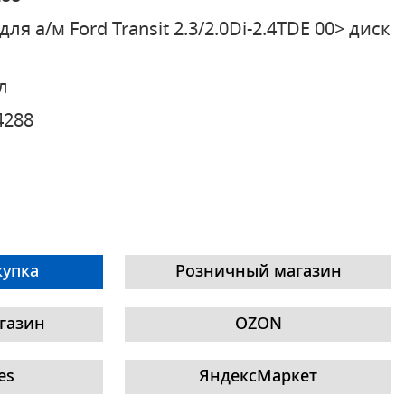
для а/м Ford Transit 2.3/2.0Di-2.4TDE 00> диск
л
4288
купка
Розничный магазин
газин
OZON
es
ЯндексМаркет