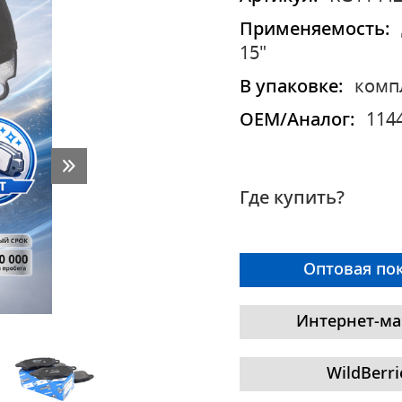
Применяемость:
15"
В упаковке:
комп
OEM/Аналог:
114
Где купить?
Оптовая по
Интернет-ма
WildBerri