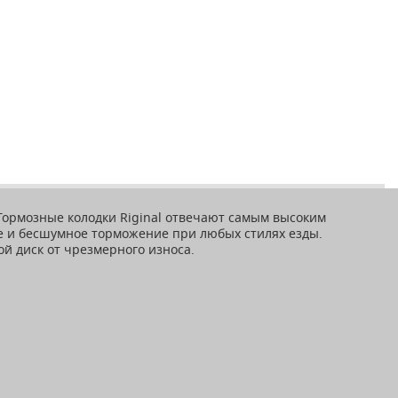
Тормозные колодки Riginal отвечают самым высоким
е и бесшумное торможение при любых стилях езды.
й диск от чрезмерного износа.