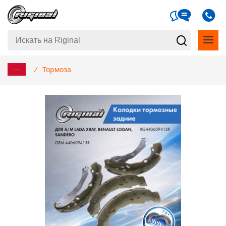
...
/
Тормоза