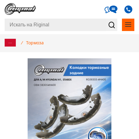
...
/
Тормоза