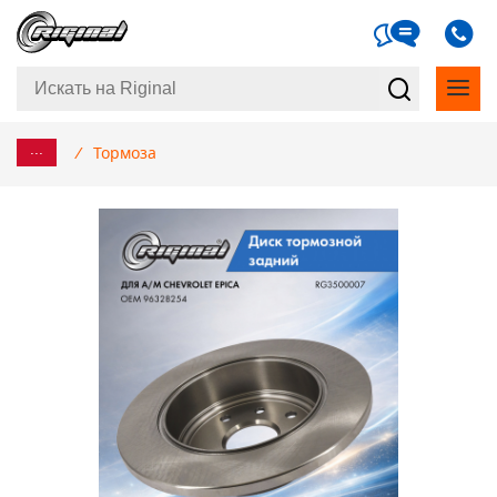
...
/
Тормоза