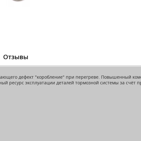
Отзывы
ючающего дефект "коробление" при перегреве. Повышенный ко
нный ресурс эксплуатации деталей тормозной системы за счёт 