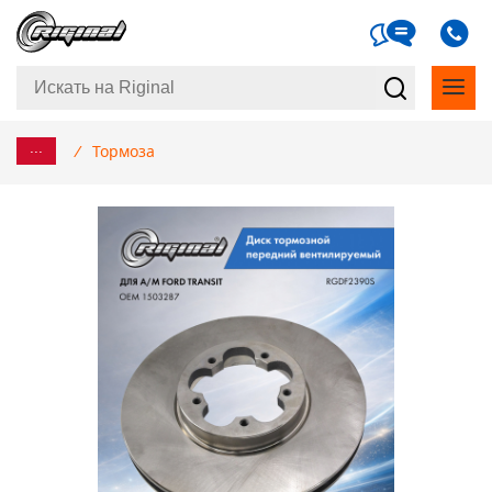
...
/
Тормоза