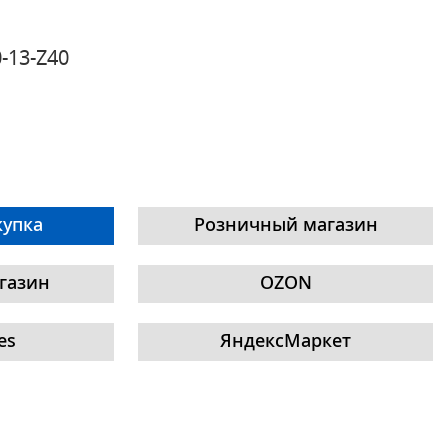
-13-Z40
купка
Розничный магазин
газин
OZON
es
ЯндексМаркет