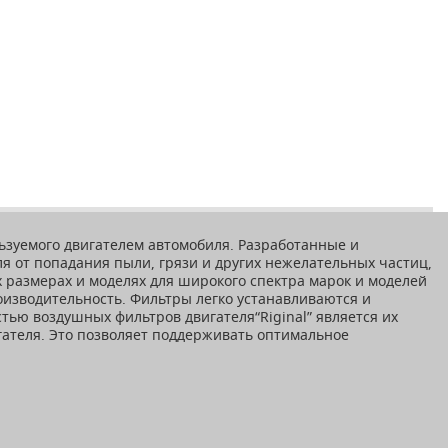
льзуемого двигателем автомобиля. Разработанные и
я от попадания пыли, грязи и других нежелательных частиц,
 размерах и моделях для широкого спектра марок и моделей
оизводительность. Фильтры легко устанавливаются и
ью воздушных фильтров двигателя“Riginal” является их
гателя. Это позволяет поддерживать оптимальное